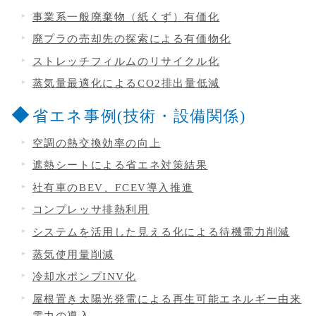
事業系一般廃棄物（紙くず）有価化
廃プラの売却先の探索による有価物化
ストレッチフィルムのリサイクル化
蒸気量最適化によるCO2排出量低減
省エネ事例(技術・設備関係)
空調の熱交換効率の向上
遮熱シートによる省エネ対策結果
社有車のBEV、FCEV導入推進
コンプレッサ排熱利用
システムを活用した見える化による待機電力削減
蒸気使用量削減
冷却水ポンプINV化
屋根置き太陽光発電による再⽣可能エネルギー由来
電⼒の導⼊