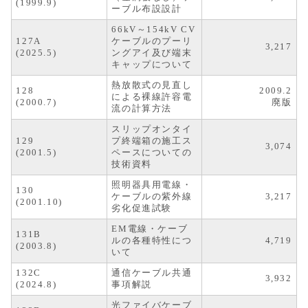
(1999.9)
ーブル布設設計
66kV～154kV CV
127A
ケーブルのプーリ
3,217
(2025.5)
ングアイ及び端末
キャップについて
熱放散式の見直し
128
2009.2
による裸線許容電
(2000.7)
廃版
流の計算方法
スリップオンタイ
129
プ終端箱の施工ス
3,074
(2001.5)
ペースについての
技術資料
照明器具用電線・
130
ケーブルの紫外線
3,217
(2001.10)
劣化促進試験
EM電線・ケーブ
131B
ルの各種特性につ
4,719
(2003.8)
いて
132C
通信ケーブル共通
3,932
(2024.8)
事項解説
光ファイバケーブ