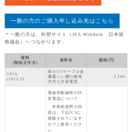
一般の方のご購入申し込み先はこちら
＊一般の方は、外部サイト（JSA Webdesk 日本規
格協会）へつながります。
資料
資料名
価格(円)
(制改正年月)
単心CVケーブル金
101A
属遮へい層の接地
3,146
(2012.2)
方式と許容電流
電線管配線時の許
容電流について
本技術資料の内
容は、下記JCSに
掲載されています
のでご参照くださ
い