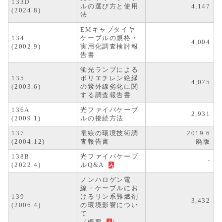
133D
ルの選び方と使用
4,147
(2024.8)
法
EMキャブタイヤ
134
ケーブルの規格・
4,004
(2002.9)
実用化調査検討報
告書
蛍光ランプによる
135
ポリエチレン絶縁
4,075
(2003.6)
の紫外線劣化に関
する調査報告書
136A
光ファイバケーブ
2,931
(2009.1)
ルの接続方法
137
電線の環境技術調
2019.6
(2004.12)
査報告書
廃版
138B
光ファイバケーブ
-
(2022.4)
ルQ&A
ノンハロゲン電
線・ケーブルにお
139
けるリン系難燃剤
3,432
(2006.4)
の環境影響につい
て