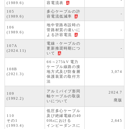
-
(1989.6)
容電流表
105
多心ケーブルの許
-
(1989.6)
容電流低減率
地中管路布設時の
106
管路材質の違いに
-
(1989.6)
よる許容電流
電線・ケーブルの
107A
更新推奨時期につ
-
(2024.11)
いて
66～275kV 電力
ケーブル線路の接
108B
地方式及び防食層
3,074
(2021.3)
保護装置の取付方
法
アルミパイプ形同
2024.7
109
軸ケーブルの取扱
(1992.2)
廃版
いについて
低圧多心ケーブル
110
及び絶縁電線の40
その1
0Hzにおける
2,645
(1993.4)
インピーダンスに