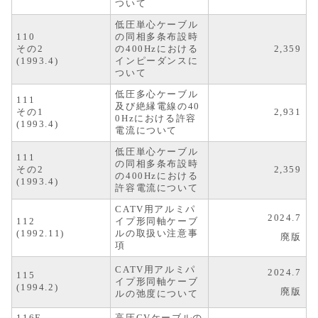
ついて
低圧単心ケーブル
110
の同相多条布設時
その2
の400Hzにおける
2,359
(1993.4)
インピーダンスに
ついて
低圧多心ケーブル
111
及び絶縁電線の40
その1
2,931
0Hzにおける許容
(1993.4)
電流について
低圧単心ケーブル
111
の同相多条布設時
その2
2,359
の400Hzにおける
(1993.4)
許容電流について
CATV用アルミパ
2024.7
112
イプ形同軸ケーブ
(1992.11)
ルの取扱い注意事
廃版
項
CATV用アルミパ
2024.7
115
イプ形同軸ケーブ
(1994.2)
廃版
ルの弛度について