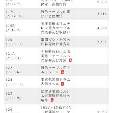
116E
高圧CVケーブルの
6,292
(2024.7)
保守・点検指針
117C
通信ケーブルの選
3,718
(2024.10)
び方と使用法
高圧架橋ポリエチ
119B
レン電力ケーブル
4,075
(2012.2)
の概要及び取扱い
120
密閉ダクト布設の
2,502
(1995.11)
許容電流計算方法
各種断熱材による
121A
電線・ケーブルへ
-
(2000.3)
の影響及び対策
122
通信ケーブル用ア
-
(1996.6)
ルミシース
124
電線包装用ドラム
-
(1998.11)
表示ラベル
架空送電線におけ
125
る表面処理電線の
-
(1999.9)
略号
66kV～154kV CV
126
（金属被なし）ケ
5,863