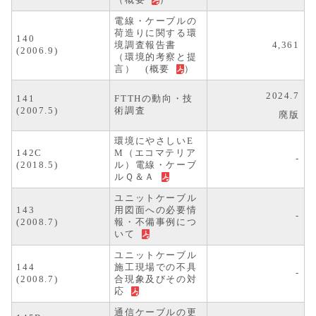
（
概要
）
電線・ケーブルの
荷造りに関する環
140
境調査報告書
4,361
(2006.9)
（環境的考察と提
言） (
概要
）
2024.7
141
FTTHの動向・技
(2007.5)
術調査
廃版
環境にやさしいE
142C
M（エコマテリア
-
(2018.5)
ル）電線・ケーブ
ルＱ＆Ａ
ユニットケーブル
143
用図面への必要情
-
(2008.7)
報・不備事例につ
いて
ユニットケーブル
144
施工現場での不具
-
(2008.7)
合現象及びその対
応
通信ケーブルの更