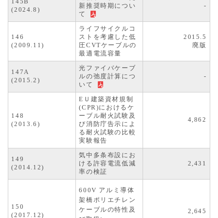
145B
新推奨時期につい
-
(2024.8)
て
ライフサイクルコ
146
ストを考慮した低
2015.5
(2009.11)
圧CVTケーブルの
廃版
最適電流容量
光ファイバケーブ
147A
ルの弛度計算につ
-
(2015.2)
いて
EＵ建築資材
規制
(CPR)におけるケ
148
ーブル耐火試験及
4,862
(2013.6)
び
消防庁告示によ
る耐火試験の比較
実験報告
気中多条布設にお
149
ける許容電流低減
2,431
(2014.12)
率の検証
600V アルミ導体
架橋ポリエチレン
150
ケーブルの特性及
2,645
(2017.12)