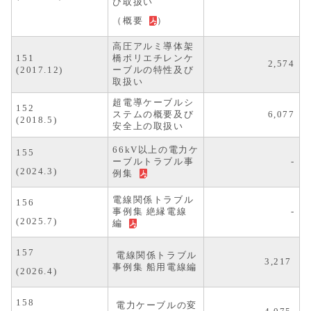
び取扱い
（
概要
）
高圧
アルミ導体架
151
橋ポリエチレンケ
2,574
(2017.12)
ーブルの特性及び
取扱い
超電導ケーブルシ
152
ステムの概要及び
6,077
(2018.5)
安全上の取扱い
66kV以上の電力ケ
155
ーブルトラブル事
-
(2024.3)
例集
電線関係トラブル
156
事例集 絶縁電線
-
(2025.7)
編
157
電線関係トラブル
3,217
事例集 船用電線編
(2026.4)
158
電力ケーブルの変