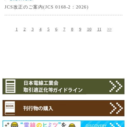
JCS改正のご案内(JCS 0168-2：2026)
1
2
3
4
5
6
7
8
9
10
11
>>