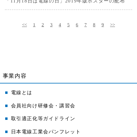
「11月18日は電線の日」2019年版ポスターの配布
<<
1
2
3
4
5
6
7
8
9
>>
事業内容
電線とは
会員社向け研修会・講習会
取引適正化等ガイドライン
日本電線工業会パンフレット