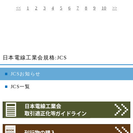
<<
1
2
3
4
5
6
7
8
9
10
>>
日本電線工業会規格:JCS
JCSお知らせ
JCS一覧